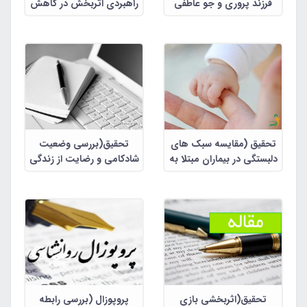
فرزند پروری و جو عاطفی
راهبردی اثربخش در کاهش
خانواده کودکان مبتلا به
علائم افسردگی و افزایش
اضطراب فراگیر و کودکان فقد
خودکارآمدی تحصیلی)
اضطراب)
تحقیق (مقایسه سبک های
تحقیق(بررسی وضعیت
دلبستگی در بیماران مبتلا به
شادکامی و رضایت از زندگی
افسردگی،اختلال های
دانشجویان در زمان بحران
اضطرابی و افراد عادی)
کرونا ویروس جدید (کووید
19 ))
تحقیق(اثربخشی بازی
پروپوزال (بررسی رابطه