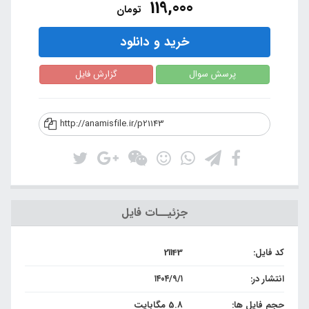
119,000
تومان
خرید و دانلود
پرسش سوال
گزارش فایل
http://anamisfile.ir/p21143
جزئیــات فایل
کد فایل:
21143
انتشار در:
۱۴۰۴/۹/۱
حجم فایل ها:
5.8 مگابایت