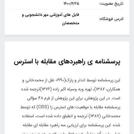
تاریخ عضویت:
۱۴۰۰/۴/۲۵
فایل های آموزشی مهر دانشجویی و
آدرس فروشگاه:
متخصصان
پرسشنامه ی راهبردهای مقابله با استرس
این پرسشنامه توسط اندلر و پارک(1990؛ نقل از محمدخانی و
همکاران، 1387)، تهیه وبه وسیله اکبر زاده (1376)ترجمه شده
است. در این پژوهش، برای این پژوهش از فرم 48 سؤالی
پرسشنامه مقابله با موقعیت-های استرس زا (CISS) که توسط
محمدخانی (1387) ترجمه و انطباق داده شده است، استفاده
شده. این پرسشنامه برای ارزیابی سه راهبرد مقابله ای مقابله
عملی یا مسأله مدار(برخورد فعال با مساله در جهت مدیریت