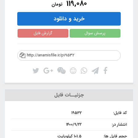
119,080
تومان
خرید و دانلود
پرسش سوال
گزارش فایل
http://anamisfile.ir/p19532
جزئیــات فایل
کد فایل:
19532
انتشار در:
۱۴۰۰/۹/۲۲
حجم فایل ها:
101.5 کیلوبایت