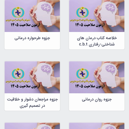
خلاصه کتاب درمان های
جزوه طرحواره درمانی
شناختی-رفتاری c.b.t
جزوه روان درمانی
جزوه مراجعان دشوار و خلاقیت
در تصمیم گیری