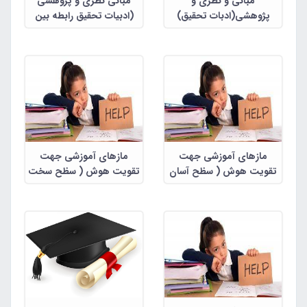
مبانی و نظری و
مبانی نظری و پژوهشی
پژوهشی(ادبات تحقیق)
(ادبیات تحقیق رابطه بین
آموزش خودکارآمدی به
هیجان ‌خواهی بر پیشرفت
دانش آموزان به همراه
تحصیلی دانش‌آموزان دختر
پروتکل آموزش
چهارم ، پنجم دبستان
مازهای آموزشی جهت
مازهای آموزشی جهت
تقویت هوش ( سظح آسان
تقویت هوش ( سظح سخت
)
)