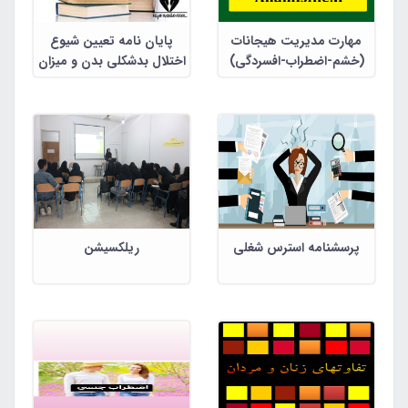
مهارت مدیریت هیجانات
پایان نامه تعیین شیوع
(خشم-اضطراب-افسردگی)
اختلال بدشکلی بدن و میزان
همایندی آن با اختلال
افسردگی اساسی، وسواس
فکری-عملی، اضطراب
اجتماعی و اختلالات خوردن
در دانشجویان دانشگاه شیراز
و علوم پزشکی شیراز
پرسشنامه استرس شغلی
ریلکسیشن