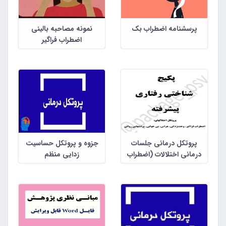
پرسشنامه اضطراب بک
نمونه مصاحبه بالینی
اضطراب فراگیر
پروتکل درمانی جلسات
جزوه و پروتکل حساسیت
درمانی اختلالات (اضطراب
زدایی منظم
فراگیر ،وحشت
زدگی،هراس،بی خوابی
،پراشتهایی روانی)