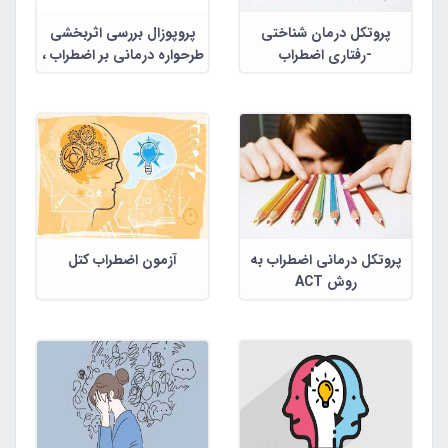
پروتکل درمان شناختی
پروپوزال بررسی اثربخشی
-رفتاری اضطراب
طرحواره درمانی بر اضطراب ،
اجتماعی(فوبیا)
افسردگی و تکانشگری افراد
دارای اختلال شخصیت مرزی
پروتکل درمانی اضطراب به
آزمون اضطراب کتل
روش ACT