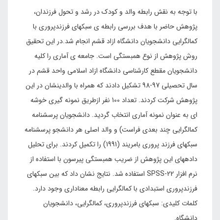
با توجه به نقش رابطه والد و کودک در رشد و تحول فرزندان،
پژوهش حاضر با هدف بررسی رابطه ی سبکهای فرزندپروری با
کمالگرایی دانشجویان دانشگاه ازاد قشم انجام شد.در این تحقیق
روش پژوهش از نوع همبستگی است. جامعه ی آماری را کلیه
دانشجویان مقطع کارشناسی دانشگاه ازاد اسلامی واحد قشم در
سال تحصیلی 97-98 تشکیل دادند که همراه با والدینشان در این
پژوهش شرکت کردند. تعداد 100 نفر ازطریق نمونه گیری خوشه
ای به عنوان نمونه آماری انتخاب گردید. دانشجویان پرسشنامه
کمالگرایی چند بعدی فراست) و والد اصلی هر دانشجو پرسشنامه
سبکهای فرزند پروری بامریند (1991) را تکمیل کردند. برای تحلیل
دادههای این پژوهش از ضریب همبستگی پیرسون با استفاده از
نرم افزار 22-SPSS استفاده شد. نتایج نشان داد که بین سبکهای
فرزندپروری استبدادی با کمالگرایی رابطه معناداری وجود دارد.
کلمات کلیدی: سبکهای فرزندپروری، کمالگرایی، دانشجویان
دانشگاه.