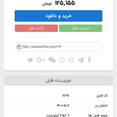
125,155
تومان
خرید و دانلود
پرسش سوال
گزارش فایل
http://anamisfile.ir/p8292
جزئیــات فایل
کد فایل:
8292
انتشار در:
۱۴۰۰/۵/۷
حجم فایل ها:
356.9 کیلوبایت