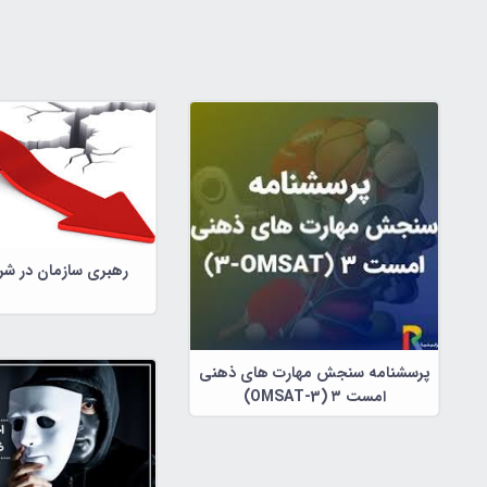
رهبری سازمان در شر
پرسشنامه سنجش مهارت های ذهنی
امست ۳ (OMSAT-3)