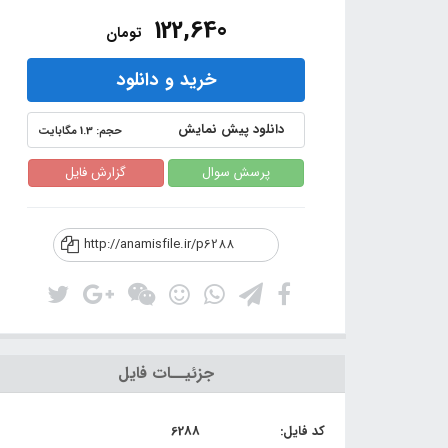
122,640
تومان
خرید و دانلود
دانلود پیش نمایش
حجم: 1.3 مگابایت
پرسش سوال
گزارش فایل
http://anamisfile.ir/p6288
جزئیــات فایل
کد فایل:
6288