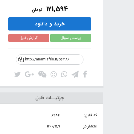
121,594
تومان
خرید و دانلود
پرسش سوال
گزارش فایل
http://anamisfile.ir/p6286
جزئیــات فایل
کد فایل:
6286
انتشار در:
۱۴۰۰/۵/۱