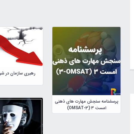
رهبری سازمان در شر
پرسشنامه سنجش مهارت های ذهنی
امست ۳ (OMSAT-3)