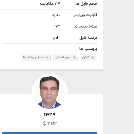
حجم فایل ها:
2.7 مگابایت
قابلیت ویرایش:
ندارد
تعداد صفحات:
173
فرمت فایل:
pdf
برچسب ها:
کنکور
علوم انسانی
معرفی رشته ها
reza
@mehr