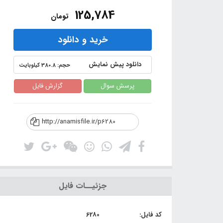
125,784
تومان
خرید و دانلود
دانلود پیش نمایش
حجم: 380.8 کیلوبایت
پرسش سوال
گزارش فایل
http://anamisfile.ir/p6280
جزئیــات فایل
کد فایل:
6280