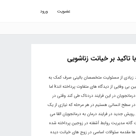
عضویت
ورود
ا تاکید بر خیانت زناشویی
د زیادی از مسئولیت متخصصان بالینی صرف کمک به
زوجین برای کنارآمدن با بی وفایی می شود. کتاب های زیادی به تببین بی وفایی از دیدگاه های متفاوت پرداخته اندk اما
 درمانجویان در این فرایند دردناک طی کند وقتی در
ط در سطح انسانی هستیم در هر مرحله که نیازی از یک
یش جدید در فرایند درمان به درمانجویان القا می
یین مراحل هفت گانه مدیریت روابط آشفته در زوجین پرداخته شده
ا مقدمه سئوالات اساسی در زوج های خیانت دیده