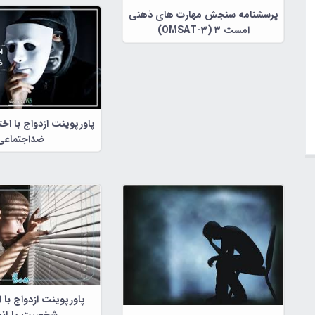
پرسشنامه سنجش مهارت های ذهنی
امست ۳ (OMSAT-3)
پاورپوینت ازدواج با ا
ضداجتماعی
پاورپوینت ازدواج با اف