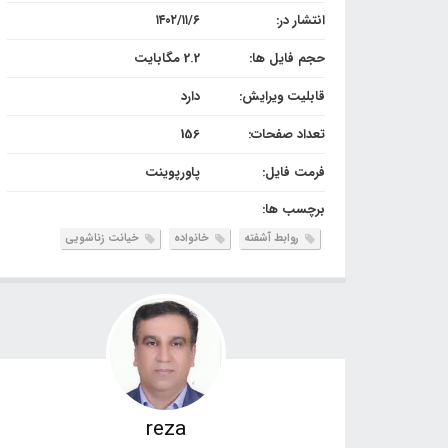
انتشار در:
۱۴۰۲/۱۱/۶
حجم فایل ها:
2.2 مگابایت
قابلیت ویرایش:
دارد
تعداد صفحات:
156
فرمت فایل:
پاورپوینت
برچسب ها:
روابط آشفته
خانواده
خیانت زناشویی
reza