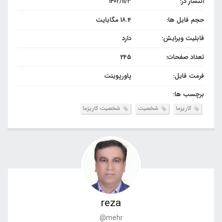
انتشار در:
۱۴۰۲/۱۱/۳
حجم فایل ها:
18.4 مگابایت
قابلیت ویرایش:
دارد
تعداد صفحات:
245
فرمت فایل:
پاورپوینت
برچسب ها:
کاریزما
شخصیت
شخصیت کاریزما
reza
@mehr