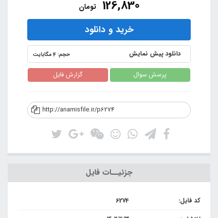
126,830
تومان
خرید و دانلود
دانلود پیش نمایش
حجم: 4 مگابایت
پرسش سوال
گزارش فایل
http://anamisfile.ir/p6274
جزئیــات فایل
کد فایل:
6274