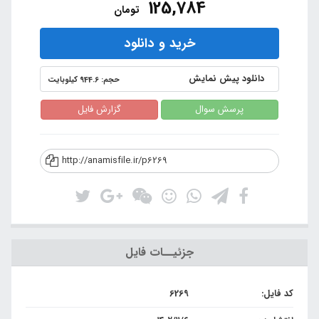
125,784
تومان
خرید و دانلود
دانلود پیش نمایش
حجم: 944.6 کیلوبایت
پرسش سوال
گزارش فایل
http://anamisfile.ir/p6269
جزئیــات فایل
کد فایل:
6269