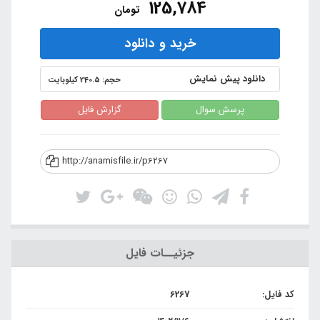
125,784
تومان
خرید و دانلود
دانلود پیش نمایش
حجم: 240.5 کیلوبایت
پرسش سوال
گزارش فایل
http://anamisfile.ir/p6267
جزئیــات فایل
کد فایل:
6267