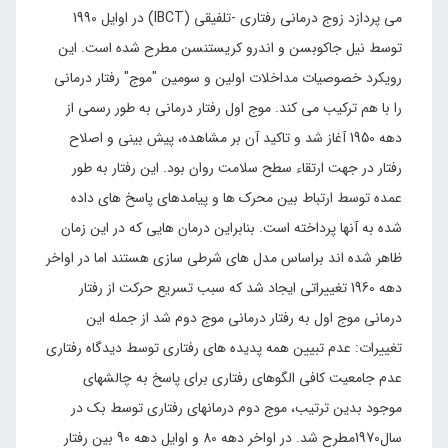
می پردازد زوج درمانی رفتاری -تلفیقی (IBCT) در اوایل 1990
توسط نیل جاکوبسن و اندرو کریستنسن مطرح شده است. این
رویکرد خصوصیات مداخلات اولین و سومین "موج" رفتار درمانی
را با هم ترکیب می کند. موج اول رفتار درمانی به طور رسمی از
دهه 1950 آغاز شد و تاکید آن بر مشاهده، پیش بینی و اصلاح
رفتار در جهت ارتقاء سطح سلامت روان بود. این رفتار به طور
عمده توسط ارتباط بین محرک ها و پیامدهای پاسخ های داده
شده به آنها پرداخته است. بنابراین درمان هایی که در این زمان
ظاهر شده اند براساس مدل های شرطی سازی هستند اما در اواخر
دهه 1960 تغییراتی ایجاد شد که سبب تسریع حرکت از رفتار
درمانی موج اول به رفتار درمانی موج دوم شد از جمله این
تغییرات: عدم تبیین همه پدیده های رفتاری توسط دیدگاه رفتاری
عدم جامعیت کافی الگوهای رفتاری برای پاسخ به چالشهای
موجود بدین ترتیب، موج دوم درمانهای رفتاری توسط بک در
سال1970مطرح شد. در اواخر دهه 80 و اوایل دهه 90 بین رفتار