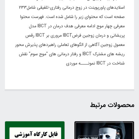
اسلایدهای پاورپوینت در زوج درمانی رفتاری-تلفیقی شامل233
صفحه است که محتوای زیر را شامل شده است. فهرست محتوا
معرفی چهار موج ادامه معرفی هدف درمان در IBCT مدل
پریشانی و درمان زوجین فرضIBCT مروری بر IBCT رقص
معمول زوجین آگاهی از الگوهای تعاملی راهبردهای پذیرش محور
ریشه های مشترک IBCT و رفتار درمانی های "موج سوم" نقش
شناخت در IBCT نمونــــه موردی
محصولات مرتبط