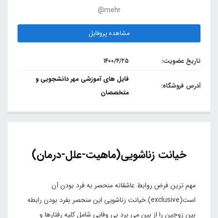
@mehr
مشاهده پروفایل
تاریخ عضویت:
۱۴۰۰/۴/۲۵
فایل های آموزشی مهر دانشجویی و
آدرس فروشگاه:
متخصصان
خیانت زناشویی(ماهیت-علل-درمان)
مهم ترین فرض روابط عاشقانه منحصر به فرد بودن آن
است(exclusive).خیانت زناشویی این منحصر بفرد بودن رابطه
بین زوجین را از بین می برد بی وفایی شامل کلیه رفتارها و