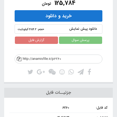
125,784
تومان
خرید و دانلود
دانلود پیش نمایش
حجم: 484.2 کیلوبایت
پرسش سوال
گزارش فایل
http://anamisfile.ir/p6260
جزئیــات فایل
کد فایل:
6260