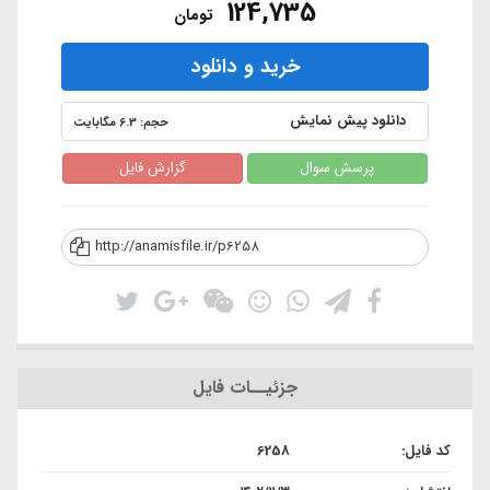
124,735
تومان
خرید و دانلود
دانلود پیش نمایش
حجم: 6.3 مگابایت
پرسش سوال
گزارش فایل
http://anamisfile.ir/p6258
جزئیــات فایل
کد فایل:
6258