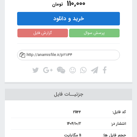
110,000
تومان
خرید و دانلود
پرسش سوال
گزارش فایل
http://anamisfile.ir/p21144
جزئیــات فایل
کد فایل:
21144
انتشار در:
۱۴۰۴/۱۰/۲
حجم فایل ها:
11 مگابایت