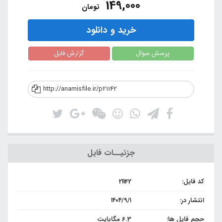
149,000
تومان
خرید و دانلود
پرسش سوال
گزارش فایل
http://anamisfile.ir/p21142
جزئیــات فایل
کد فایل:
21142
انتشار در:
۱۴۰۴/۹/۱
حجم فایل ها:
6.3 مگابایت