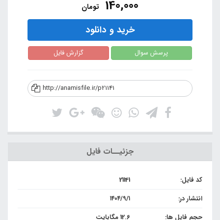
140,000
تومان
خرید و دانلود
پرسش سوال
گزارش فایل
http://anamisfile.ir/p21141
جزئیــات فایل
کد فایل:
21141
انتشار در:
۱۴۰۴/۹/۱
حجم فایل ها:
12.6 مگابایت