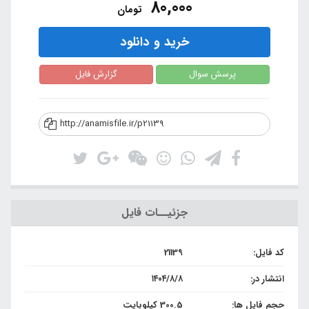
80,000
تومان
خرید و دانلود
پرسش سوال
گزارش فایل
http://anamisfile.ir/p21139
جزئیــات فایل
کد فایل:
21139
انتشار در:
۱۴۰۴/۸/۸
حجم فایل ها:
300.5 کیلوبایت