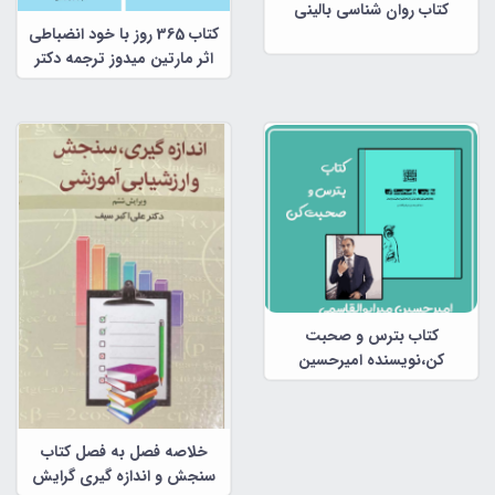
کتاب روان شناسی بالینی
کتاب 365 روز با خود انضباطی
اثر مارتین میدوز ترجمه دکتر
محمد جلالی، دکتر رضا برومند،
دکتر سید عبدالوهاب
سماوی(فایل پی دی اف)
کتاب بترس و صحبت
کن،نویسنده امیرحسین
میرابوالقاسم
خلاصه فصل به فصل کتاب
سنجش و اندازه گیری گرایش