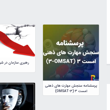
رهبری سازمان در شر
پرسشنامه سنجش مهارت های ذهنی
امست ۳ (OMSAT-3)