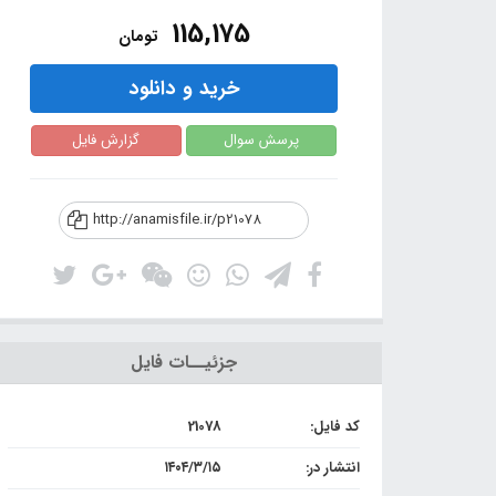
115,175
تومان
خرید و دانلود
پرسش سوال
گزارش فایل
http://anamisfile.ir/p21078
جزئیــات فایل
کد فایل:
21078
انتشار در:
۱۴۰۴/۳/۱۵