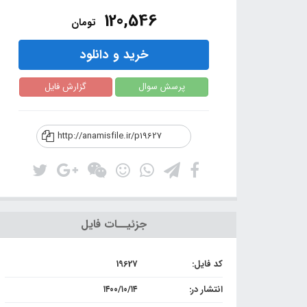
120,546
تومان
خرید و دانلود
پرسش سوال
گزارش فایل
http://anamisfile.ir/p19627
جزئیــات فایل
کد فایل:
19627
انتشار در:
۱۴۰۰/۱۰/۱۴