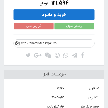
121,594
تومان
خرید و دانلود
پرسش سوال
گزارش فایل
http://anamisfile.ir/p19620
جزئیــات فایل
کد فایل:
19620
انتشار در:
۱۴۰۰/۱۰/۱۳
حجم فایل ها:
194 کیلوبایت