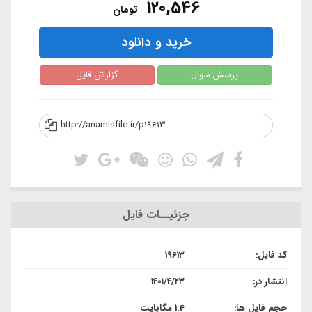
120,546
تومان
خرید و دانلود
پرسش سوال
گزارش فایل
http://anamisfile.ir/p19613
جزئیــات فایل
کد فایل:
19613
انتشار در:
۱۴۰۱/۴/۲۳
حجم فایل ها:
1.4 مگابایت