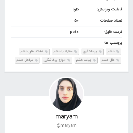
قابلیت ویرایش:
دارد
تعداد صفحات:
50
فرمت فایل:
pptx
برچسب ها:
خشم
پرخاشگری
مقابله با خشم
نشانه های خشم
علل خشم
پیامد خشم
انواع پرخاشگری
مراحل خشم
maryam
@maryam