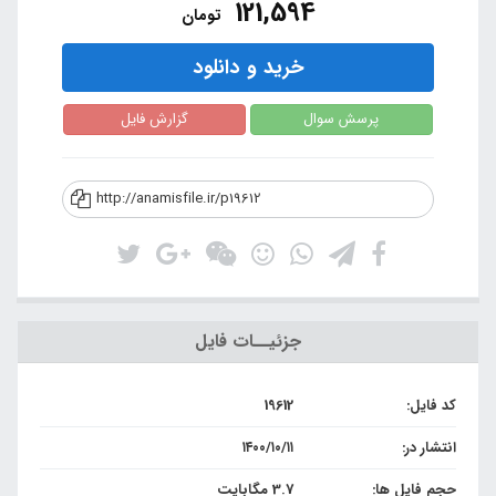
121,594
تومان
خرید و دانلود
پرسش سوال
گزارش فایل
http://anamisfile.ir/p19612
جزئیــات فایل
کد فایل:
19612
انتشار در:
۱۴۰۰/۱۰/۱۱
حجم فایل ها:
3.7 مگابایت