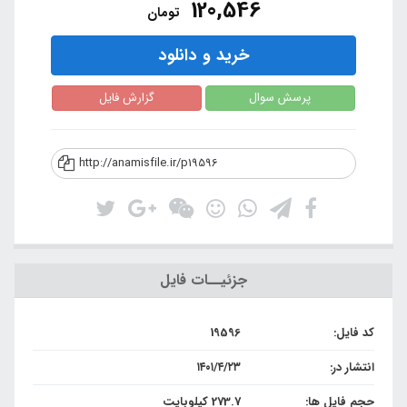
120,546
تومان
خرید و دانلود
پرسش سوال
گزارش فایل
http://anamisfile.ir/p19596
جزئیــات فایل
کد فایل:
19596
انتشار در:
۱۴۰۱/۴/۲۳
حجم فایل ها:
273.7 کیلوبایت