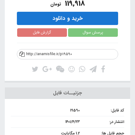
119,918
تومان
خرید و دانلود
پرسش سوال
گزارش فایل
http://anamisfile.ir/p19590
جزئیــات فایل
کد فایل:
19590
انتشار در:
۱۴۰۱/۴/۲۳
حجم فایل ها:
1.2 مگابایت