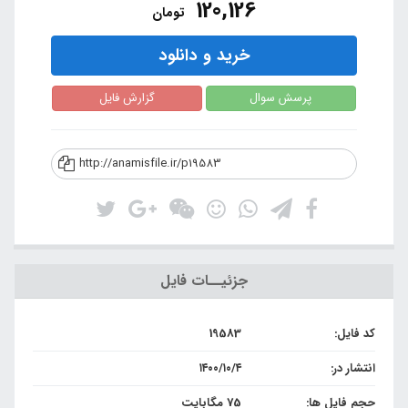
120,126
تومان
خرید و دانلود
پرسش سوال
گزارش فایل
http://anamisfile.ir/p19583
جزئیــات فایل
کد فایل:
19583
انتشار در:
۱۴۰۰/۱۰/۴
حجم فایل ها:
75 مگابایت