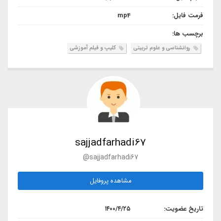
فرمت فایل:
mp4
برچسب ها:
روانشناسی و علوم تربیتی
کلیپ و فیلم آموزشی
sajjadfarhadi67
@sajjadfarhadi67
مشاهده پروفایل
تاریخ عضویت:
۱۴۰۰/۴/۲۵