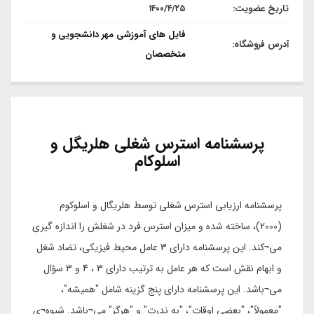
تاریخ عضویت:
۱۴۰۰/۴/۲۵
فایل های آموزشی مهر دانشجویی و
آدرس فروشگاه:
متخصصان
پرسشنامه استرس شغلی هلریگل و
اسلوکام
پرسشنامه ارزیابی استرس شغلی توسط هلریگال و اسلوکوم
(2000)، ساخته شده و میزان استرس فرد در شغلش را اندازه گیری
می¬کند. این پرسشنامه دارای 3 عامل محیط فیزیکی، تضاد شغل
و ابهام نقش است که هر عامل به ترتیب دارای 3 ، 4 و 3 سؤال
می¬باشد. این پرسشنامه دارای پنج گزینه‌ شامل "همیشه"،
"معمولاً"، "بعضی اوقات"، "به ندرت" و "هرگز" می¬باشد. شیوه¬ی