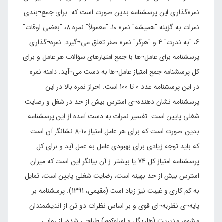
نمره‌گذاری این پرسشنامه بدین صورت است که: برای جمع¬بندی
نمرات به گزینه "همیشه" نمره 10، "معمولاً" نمره 8، "بعضی اوقات"
6، "به ندرت" 4 و "هرگز" نمره صفر تعلق می¬گیرد. نمره¬گذاری
پرسشنامه برای عامل¬ها با جمع امتیازهای سؤالات هر عامل و برای
کل پرسشنامه جمع امتیاز عامل¬ها به دست می¬آید. دامنه نمره
در این پرسشنامه عدد 0 تا 100 است. احراز نمره بالا در این
پرسشنامه نشان دهنده¬ی استرس بیش از حد در شغل و رضایت
شغلی پایین است. تفسیر نمرات به دست آمده از این پرسشنامه
بدین صورت است که برای هر عامل امتیاز 10-8 نشانگر آن است
که باید توجه زیادی برای بهبودی عامل به عمل آید و برای کل
پرسشنامه امتیاز کل 74 یا بیشتر از آن بیانگر این است که میزان
استرس بیش از حد بهینه است، رضایت شغلی پایین است، تمایل
به کم کاری و غیبت نیز زیاد است (مقیمی، 1391). پرسشنامه بر
پایه¬ی نظریه¬ای قوی و بر اساس نظرات دو تن از اندیشمندان
مشهور مدیریت (هلریگل و اسلوکوم) طراحی شده، از روایی