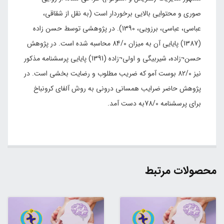
صوری و محتوایی بالایی برخوردار است (به نقل از شقاقی،
عباسی، عباسی، برزویی، 1390). در پژوهشی توسط حسن زاده
(1387) پایایی آن به میزان 84/0 محاسبه شده است. در پژوهش
حسن¬زاده، شیربیگی و اولی¬زاده (1391) پایایی پرسشنامه مذکور
نیز 82/0 بوست آمو که ضریب مطلوب و رضایت بخشی است. در
پژوهش حاضر ضرایب همسانی درونی به روش آلفای کرونباخ
برای پرسشنامه 78/0به دست آمد.
محصولات مرتبط