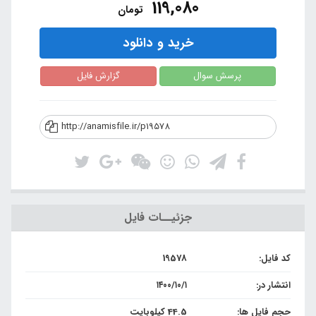
119,080
تومان
خرید و دانلود
پرسش سوال
گزارش فایل
http://anamisfile.ir/p19578
جزئیــات فایل
کد فایل:
19578
انتشار در:
۱۴۰۰/۱۰/۱
حجم فایل ها:
44.5 کیلوبایت