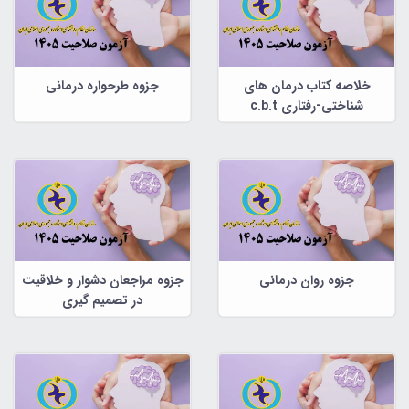
خلاصه کتاب درمان های
جزوه طرحواره درمانی
شناختی-رفتاری c.b.t
جزوه روان درمانی
جزوه مراجعان دشوار و خلاقیت
در تصمیم گیری