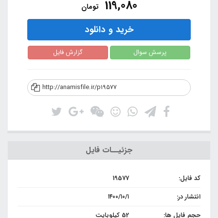
119,080
تومان
خرید و دانلود
پرسش سوال
گزارش فایل
http://anamisfile.ir/p19577
جزئیــات فایل
کد فایل:
19577
انتشار در:
۱۴۰۰/۱۰/۱
حجم فایل ها:
52 کیلوبایت