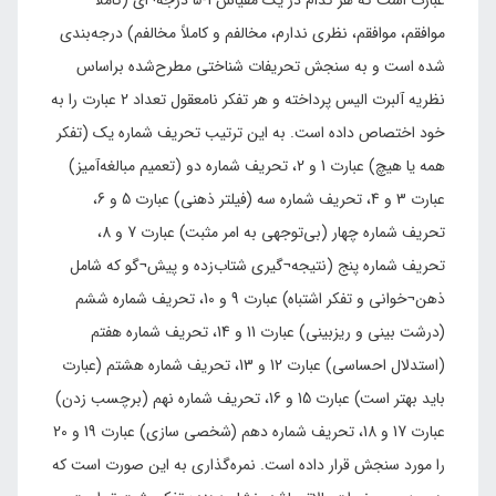
موافقم، موافقم، نظری ندارم، مخالفم و کاملاً مخالفم) درجه‌بندی
شده است و به سنجش تحریفات شناختی مطرح‌شده براساس
نظریه آلبرت الیس پرداخته و هر تفکر نامعقول تعداد 2 عبارت را به
خود اختصاص داده است. به این ترتیب تحریف شماره یک (تفکر
همه یا هیچ) عبارت 1 و 2، تحریف شماره دو (تعمیم مبالغه‌آمیز)
عبارت 3 و 4، تحریف شماره سه (فیلتر ذهنی) عبارت 5 و 6،
تحریف شماره چهار (بی‌توجهی به امر مثبت) عبارت 7 و 8،
تحریف شماره پنج (نتیجه¬گیری شتاب‌زده و پیش¬گو که شامل
ذهن¬خوانی و تفکر اشتباه) عبارت 9 و 10، تحریف شماره ششم
(درشت بینی و ریزبینی) عبارت 11 و 14، تحریف شماره هفتم
(استدلال احساسی) عبارت 12 و 13، تحریف شماره هشتم (عبارت
باید بهتر است) عبارت 15 و 16، تحریف شماره نهم (برچسب زدن)
عبارت 17 و 18، تحریف شماره دهم (شخصی سازی) عبارت 19 و 20
را مورد سنجش قرار داده است. نمره‌گذاری به این صورت است که