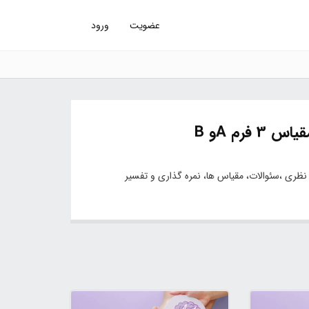
عضویت
ورود
فرم Aو B