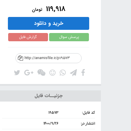
119,918
تومان
خرید و دانلود
پرسش سوال
گزارش فایل
http://anamisfile.ir/p19573
جزئیــات فایل
کد فایل:
19573
انتشار در:
۱۴۰۰/۹/۲۶