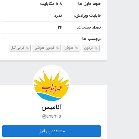
حجم فایل ها:
5.8 مگابایت
قابلیت ویرایش:
ندلرد
تعداد صفحات:
24
برچسب ها:
آزمون
هوش
آزمون هوشی
آر بی کتل
آنامیس
@anamis
مشاهده پروفایل