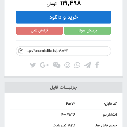
119,498
تومان
خرید و دانلود
پرسش سوال
گزارش فایل
http://anamisfile.ir/p19572
جزئیــات فایل
کد فایل:
19572
انتشار در:
۱۴۰۰/۹/۲۶
حجم فایل ها:
183.1 کیلوبایت