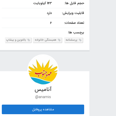
حجم فایل ها:
143 کیلوبایت
قابلیت ویرایش:
دارد
تعداد صفحات:
6
برچسب ها:
پرسشنامه
همبستگی خانواده
بالدوین و بیشاپ
آنامیس
@anamis
مشاهده پروفایل