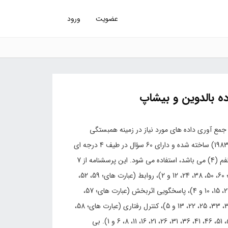
عضویت
ورود
ه بالدوین و بیشاپ
جمع آوری داده های مورد نیاز در زمینه همبستگی
خانواده از پرسشنامه ای که توسط بی اپشتاین، بالدوین و بیشاپ (1983) ساخته شده و دارای 60 سؤال در طیف 4 درجه ای
لیکرت شامل؛ کاملاً موافقم (1)، موافقم (2)، مخالفم (3) و کاملاً مخالفم (4) می باشد، استفاده می شود. این پرسشنامه از 7
زیر مقیاس به شرح ذیل تشکیل شده است؛ حل مسأله (عبارت های؛ 60، 50، 38، 24، 12 و 2)، روابط (عبارت های؛ 59، 52،
43، 29، 18، 14 و 3)، نقش ها (عبارت های؛ 53، 45، 40، 34، 30، 23، 15، 10 و 4)، پاسخگویی اثربخش (عبارت های؛ 57،
49، 39، 35، 28، 19 و 9)، درگیری اثربخش (عبارت های؛ 54، 42، 37، 33، 25، 22، 13 و 5)، کنترل رفتاری (عبارت های؛ 58،
55، 48، 47، 44، 32، 27، 20، 17 و 7) و کارکرد کلی (عبارت های؛ 56، 51، 46، 41، 36، 31، 26، 21، 16، 11، 8، 6 و 1). بی