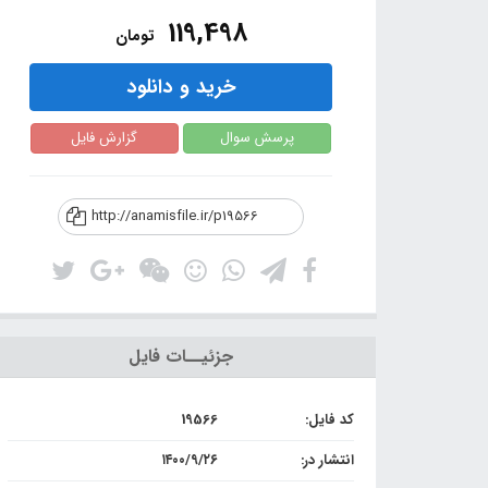
119,498
تومان
خرید و دانلود
پرسش سوال
گزارش فایل
http://anamisfile.ir/p19566
جزئیــات فایل
کد فایل:
19566
انتشار در:
۱۴۰۰/۹/۲۶