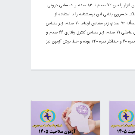
اپشتاین و همکاران پایایی مربوط به همسانی درونی 6 زیرمقیاس این ابزار را بین 72 صدم تا 83 صدم و همسانی درونی
ند. محمدی زاده و ملک خسروی پایایی این پرسشنامه را با استفاده از
ضریب آلفای کرونباخ بدین گونه گزارش کرده اند؛ زیر مقیاس حل مسأله 72 صدم، زیر مقیاس ارتباط 70 صدم، زیر مقیاس
نقش ها 71 صدم، زیر مقیاس آمیختگی عاطفی 73 صدم، پاسخگویی عاطفی 71 صدم، زیر مقیاس کنترل رفتاری 66 صدم و
زیر مقیاس کارکرد کلی 82 صدم. همچنین در این پرسشنامه حداقل نمره 60 و حداکثر نمره 240 بوده و خط برش آزمون نیز