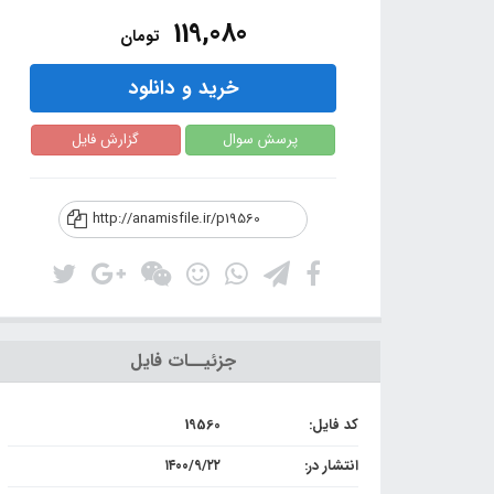
119,080
تومان
خرید و دانلود
پرسش سوال
گزارش فایل
http://anamisfile.ir/p19560
جزئیــات فایل
کد فایل:
19560
انتشار در:
۱۴۰۰/۹/۲۲