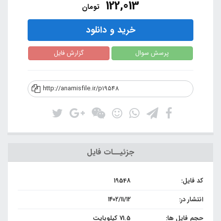
122,013
تومان
خرید و دانلود
پرسش سوال
گزارش فایل
http://anamisfile.ir/p19548
جزئیــات فایل
کد فایل:
19548
انتشار در:
۱۴۰۲/۱۱/۱۲
حجم فایل ها:
71.5 کیلوبایت