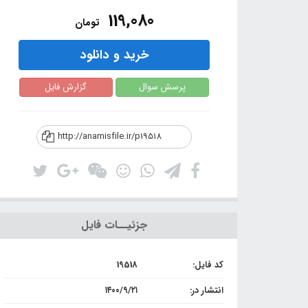
119,080
تومان
خرید و دانلود
پرسش سوال
گزارش فایل
http://anamisfile.ir/p19518
جزئیــات فایل
کد فایل:
19518
انتشار در:
۱۴۰۰/۹/۲۱