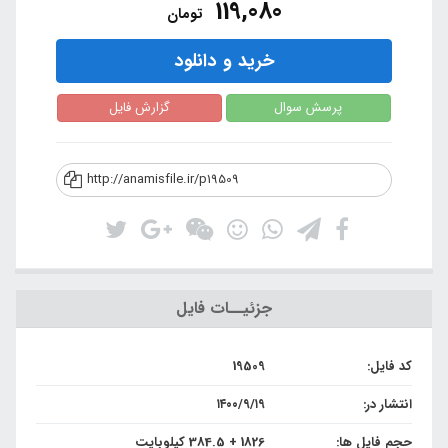
119,080
تومان
خرید و دانلود
پرسش سوال
گزارش فایل
http://anamisfile.ir/p19509
جزئیــات فایل
کد فایل:
19509
انتشار در:
۱۴۰۰/۹/۱۹
حجم فایل ها:
1826 + 384.5 کیلوبایت