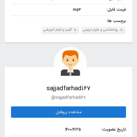
فرمت فایل:
mp4
برچسب ها:
روانشناسی و علوم تربیتی
کلیپ و فیلم آموزشی
sajjadfarhadi67
@sajjadfarhadi67
مشاهده پروفایل
تاریخ عضویت:
۱۴۰۰/۴/۲۵