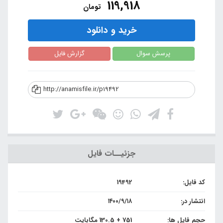
119,918
تومان
خرید و دانلود
پرسش سوال
گزارش فایل
http://anamisfile.ir/p19492
جزئیــات فایل
کد فایل:
19492
انتشار در:
۱۴۰۰/۹/۱۸
حجم فایل ها:
751 + 130.5 مگابایت