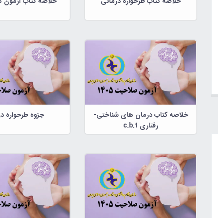
خلاصه کتاب طرحواره درمانی
خلاصه کتاب آزمون ه
خلاصه کتاب درمان های شناختی-
جزوه طرحواره د
رفتاری c.b.t