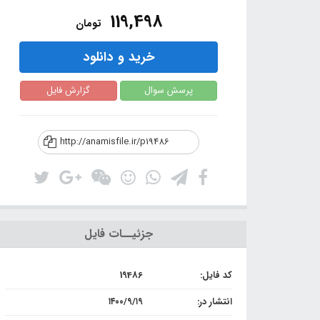
119,498
تومان
خرید و دانلود
پرسش سوال
گزارش فایل
http://anamisfile.ir/p19486
جزئیــات فایل
کد فایل:
19486
انتشار در:
۱۴۰۰/۹/۱۹