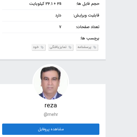
حجم فایل ها:
411 + 34.1 کیلوبایت
قابلیت ویرایش:
دارد
تعداد صفحات:
7
برچسب ها:
پرسشنامه
تمایزیافتگی
خود
reza
@mehr
مشاهده پروفایل