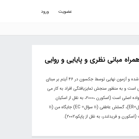
عضویت
ورود
پرسشنامه تمایزیافتگی خود توسط اسکورن و فریدلندر (۱۹۸۹) تهیه شده و آزمون نهایی توسط جکسون در ۴۶ آیتم بر مبنای
ست و به منظور سنجش تمایزیافتگی افراد به کار می
رود و تمرکز اصلی آن روی ارتباطات مهم زندگی و روابط افراد با خانواده اصلی است (اسکورن ،۲۰۰۰، به نقل از اسکیان
،۱۳۸۴). پرسشنامه مذکور از ۴ خرده مقیاس واکنش هیجانی (۱۱ سؤال=ER)، گسلش عاطفی (۱۱ سؤال= EC) جایگاه من (۱۱