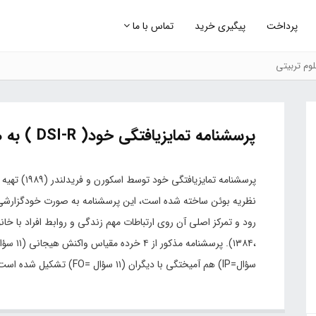
پرداخت
پیگیری خرید
تماس با ما
وم تربیتی
پرسشنامه تمایزیافتگی خود( DSI-R ) به همراه مبانی نظری و پایایی و روایی
نظریه بوئن ساخته شده است، این پرسشنامه به صورت خودگزارشی ا
سؤال=IP) هم آمیختگی با دیگران (۱۱ سؤال =FO) تشکیل شده است (اسکورن و فریدلندر، به نقل از پاپکو،۲۰۰۲).