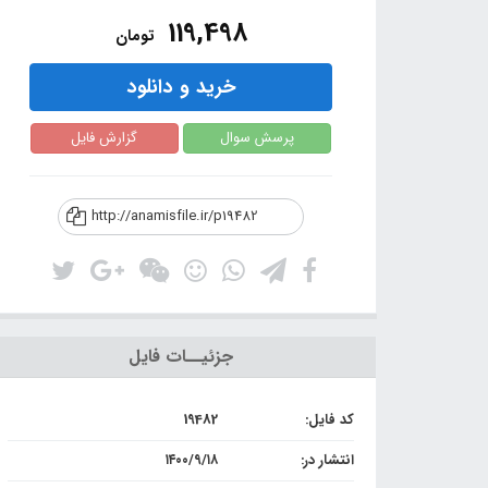
119,498
تومان
خرید و دانلود
پرسش سوال
گزارش فایل
http://anamisfile.ir/p19482
جزئیــات فایل
کد فایل:
19482
انتشار در:
۱۴۰۰/۹/۱۸