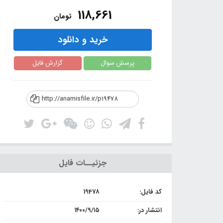
118,661
تومان
خرید و دانلود
پرسش سوال
گزارش فایل
http://anamisfile.ir/p19478
جزئیــات فایل
کد فایل:
19478
انتشار در:
۱۴۰۰/۹/۱۵