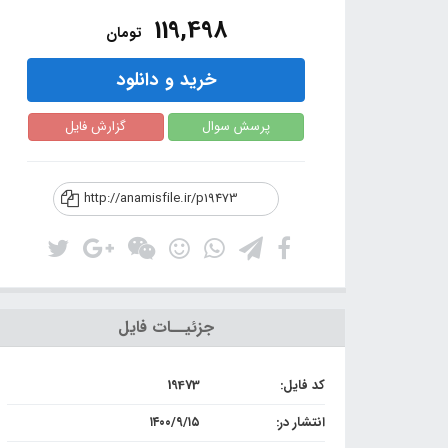
119,498
تومان
خرید و دانلود
پرسش سوال
گزارش فایل
http://anamisfile.ir/p19473
جزئیــات فایل
کد فایل:
19473
انتشار در:
۱۴۰۰/۹/۱۵