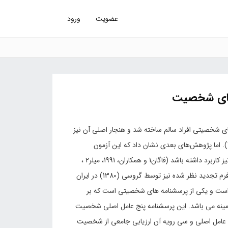
عضویت
ورود
های شخصیت
ی شخصیتی افراد سالم ساخته شد و هنجار اصلی آن نیز
بر روی نمونه‌هایی از افراد بهنجار تهیه گردید (کاستا و مک‌ری، 1985). اما پژوهش‌های بعدی نشان داد که این آزمون
می‌تواند در موارد دیگری از جمله مشاوره و بررسی وضعیت روانی نیز کاربرد داشته باشد (فاگان1 و همکاران، 1991، میلر2 ،
1991؛ موتن3، 1991؛ حق‌شناس، 1378). آزمون پنج عاملی شخصیت فرم تجدید نظر شده نیز توسط گروسی (1380) در ایران
ه است و یکی از پرسشنامه های شخصیتی است که بر
زمینه می باشد. این پرسشنامه پنج عامل اصلی شخصیت
عامل اصلی و سی رویه آن ارزیابی جامعی از شخصیت