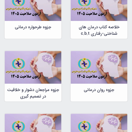
خلاصه کتاب درمان های
جزوه طرحواره درمانی
شناختی-رفتاری c.b.t
جزوه روان درمانی
جزوه مراجعان دشوار و خلاقیت
در تصمیم گیری