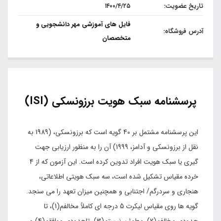
تاریخ عضویت:
۱۴۰۰/۴/۲۵
فایل های آموزشی مهر دانشجویی و
آدرس فروشگاه:
متخصصان
پرسشنامه سبک هویت برزونسکی (ISI)
این پرسشنامه مشتمل بر 40 گویه است که برزونسکی، (1989 به
نقل از برزونسکی و آدامز، 1999) آن را به منظور ارزیابی جهت
گیری یا سبک هویت افراد تدوین کرده است. این آزمون که از 4
خرده مقیاس تشکیل شده است، سه سبک هویتی اطلاعاتی،
هنجاری و سردرگم/ اجتنابی و همچنین میزان تعهد را می سنجد.
گویه ها روی مقیاس لیکرت 5 درجه ای کاملاً مخالفم(1)، تا
حدودی مخالفم(2)، مطمئن نیستم(3)، تاحدودی موافقم(4) و