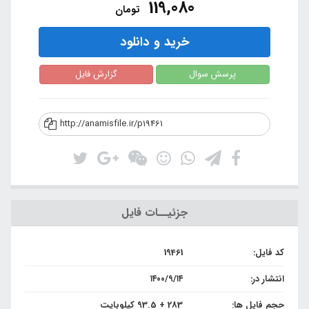
119,080
تومان
خرید و دانلود
پرسش سوال
گزارش فایل
http://anamisfile.ir/p19461
جزئیــات فایل
کد فایل:
19461
انتشار در:
۱۴۰۰/۹/۱۴
حجم فایل ها:
283 + 93.5 کیلوبایت