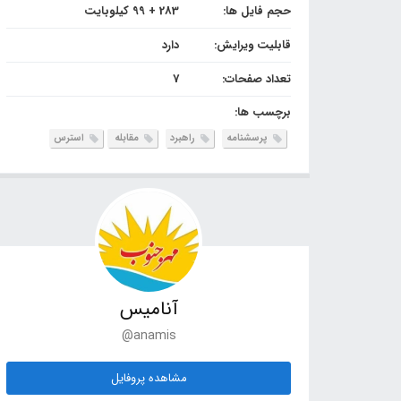
حجم فایل ها:
283 + 99 کیلوبایت
قابلیت ویرایش:
دارد
تعداد صفحات:
7
برچسب ها:
پرسشنامه
راهبرد
مقابله
استرس
آنامیس
@anamis
مشاهده پروفایل