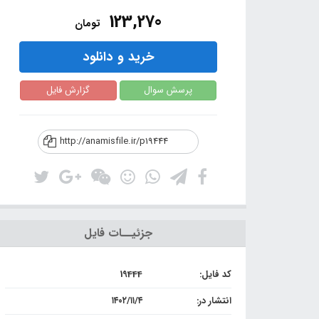
123,270
تومان
خرید و دانلود
پرسش سوال
گزارش فایل
http://anamisfile.ir/p19444
جزئیــات فایل
کد فایل:
19444
انتشار در:
۱۴۰۲/۱۱/۴