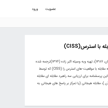
عضویت
ورود
با استرس(CISS)
این پرسشنامه توسط اندلر و پارک(1990؛ نقل از محمدخانی و همکاران، 1387)، تهیه وبه وسیله اکبر زاده (1376)ترجمه شده
است. در این پژوهش، برای این پژوهش از فرم 48 سؤالی پرسشنامه مقابله با موقعیت-های استرس زا (CISS) که توسط
 شده. این پرسشنامه برای ارزیابی سه راهبرد مقابله ای مقابله
)، مقابله هیجانی (یا تمرکز بر پاسخ های هیجانی به