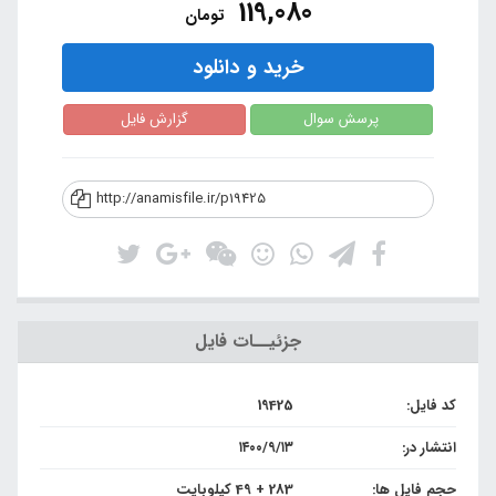
119,080
تومان
خرید و دانلود
پرسش سوال
گزارش فایل
http://anamisfile.ir/p19425
جزئیــات فایل
کد فایل:
19425
انتشار در:
۱۴۰۰/۹/۱۳
حجم فایل ها:
283 + 49 کیلوبایت