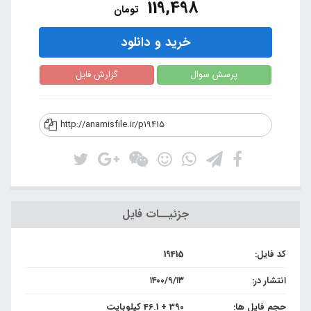
119,498
تومان
خرید و دانلود
پرسش سوال
گزارش فایل
http://anamisfile.ir/p19415
جزئیــات فایل
کد فایل:
19415
انتشار در:
۱۴۰۰/۹/۱۳
حجم فایل ها:
390 + 46.1 کیلوبایت