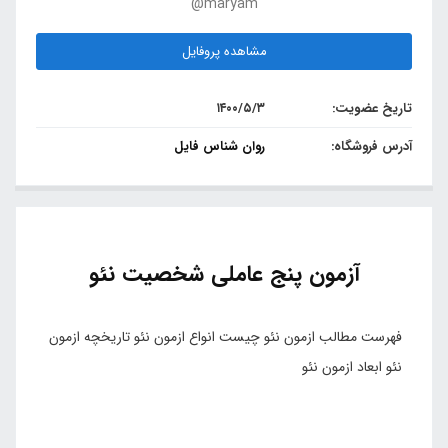
@maryam
مشاهده پروفایل
تاریخ عضویت:
۱۴۰۰/۵/۳
آدرس فروشگاه:
روان شناس فایل
آزمون پنج عاملی شخصیت نئو
فهرست مطالب ازمون نئو چیست انواع ازمون نئو تاریخچه ازمون
نئو ابعاد ازمون نئو