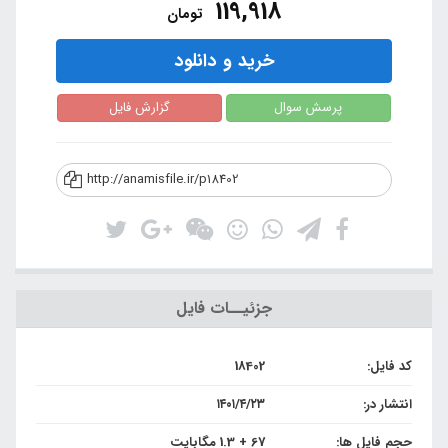
119,918
تومان
خرید و دانلود
پرسش سوال
گزارش فایل
http://anamisfile.ir/p18402
جزئیــات فایل
کد فایل:
18402
انتشار در:
۱۴۰۱/۴/۲۳
حجم فایل ها:
67 + 1.3 مگابایت