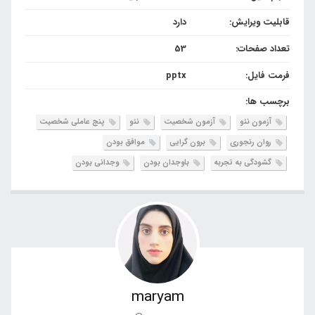
قابلیت ویرایش:
دارد
تعداد صفحات:
53
فرمت فایل:
pptx
برچسب ها:
آزمون نئو
آزمون شخصیت
نئو
پنج عاملی شخصیت
روان رنجوری
برون گرایی
موافق بودن
گشودگی به تجربه
باوجدان بودن
وجدانی بودن
maryam