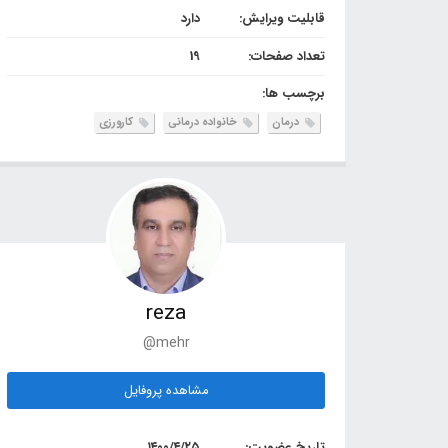
قابلیت ویرایش:
دارد
تعداد صفحات:
19
برچسب ها:
درمان
خانواده درمانی
کارورزی
reza
@mehr
مشاهده پروفایل
تاریخ عضویت:
۱۴۰۰/۴/۲۵