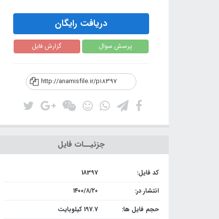
دریافت رایگان
پرسش سوال
گزارش فایل
http://anamisfile.ir/p18397
جزئیــات فایل
کد فایل:
18397
انتشار در:
۱۴۰۰/۸/۲۰
حجم فایل ها:
197.7 کیلوبایت