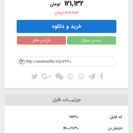
121,132
تومان
125,784
تومان
خرید و دانلود
پرسش سوال
گزارش فایل
http://anamisfile.ir/p17390
جزئیــات فایل
کد فایل:
17390
انتشار در:
۱۴۰۰/۷/۳۰