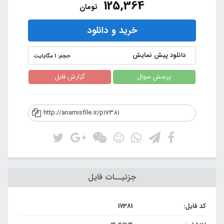
125,364
تومان
خرید و دانلود
دانلود پیش نمایش
حجم: 1 مگابایت
پرسش سوال
گزارش فایل
http://anamisfile.ir/p17381
جزئیــات فایل
کد فایل:
17381