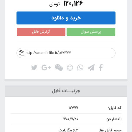
120,126
تومان
خرید و دانلود
پرسش سوال
گزارش فایل
http://anamisfile.ir/p17377
جزئیــات فایل
کد فایل:
17377
انتشار در:
۱۴۰۰/۷/۲۰
حجم فایل ها:
6.2 مگابایت